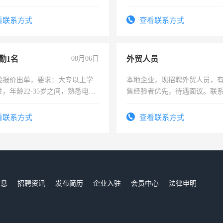
试，周日休息。
责任心形象端庄，遵纪守法，
录，客服要求45岁以下高中以
看联系方式
查看联系方式
懂电脑工作认真，性格开朗有
能力，工程，懂水电维修。
勤1名
08月06日
外贸人员
险报价出单，要求：大专以上学
本地企业，现招聘外贸人员，
，年龄22-35岁之间，熟悉电脑
售经验者优先，待遇面议。联
工作态度认真，具有团队精神，
-3个月，转正后交纳五险，
看联系方式
查看联系方式
信息
招聘资讯
发布简历
企业入驻
会员中心
法律申明
们