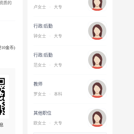
资质的
卢女士
·
大专
行政/后勤
钟女士
·
大专
10金币)
行政/后勤
范女士
·
大专
教师
罗女士
·
本科
其他职位
欧女士
·
大专
息