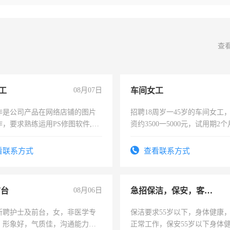
查
工
08月07日
车间女工
作是公司产品在网络店铺的图片
招聘18周岁一45岁的车间女工
作，要求熟练运用PS修图软件,工
资约3500一5000元，试用期2
每天8小时，待遇优厚。
险，有年薪假，年底福利
看联系方式
查看联系方式
前台
08月06日
急招保洁，保安，客服，工程
所聘护士及前台，女，非医学专
保洁要求55岁以下，身体健康
，形象好，气质佳，沟通能力
正常工作，保安55岁以下身体