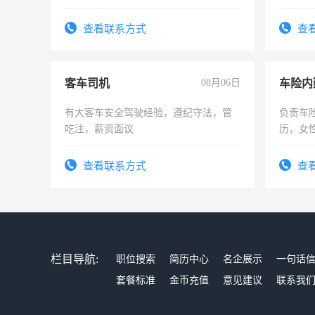
强。面
查看联系方式
查
客车司机
08月06日
车险内
有大客车安全驾驶经验，遵纪守法，管
负责车
吃注，薪资面议
历，女性
操作，
试用期1
查看联系方式
查
栏目导航:
职位搜索
简历中心
名企展示
一句话
套餐标准
金币充值
意见建议
联系我