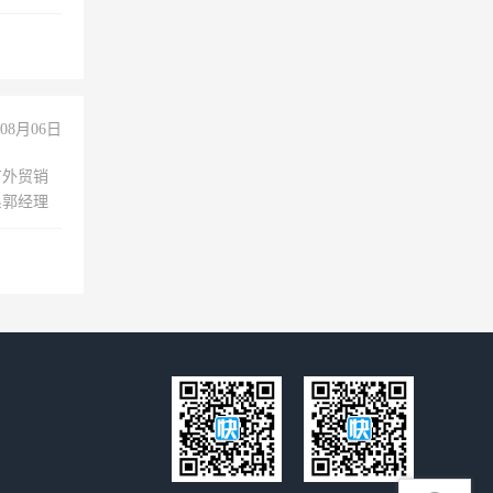
无犯罪记
上文化，
良好沟通
08月06日
有外贸销
系郭经理