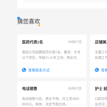
猜您喜欢
医药代表2名
08月07日
店铺美
基因公司招聘医药代表2名，要求：大专
主要工
以下学历，年龄25-45岁之间，男女均
处理工
可，需要具有营销经验，从事过医药代
作时间
表或者有医学资质的优先，底薪+绩效，
查看联系方式
查
交五险。
电话销售
08月07日
护士 
电话销售50名，男女不限，月工资4000-
口腔诊
8000元，单休，法定节假日休。
业也可