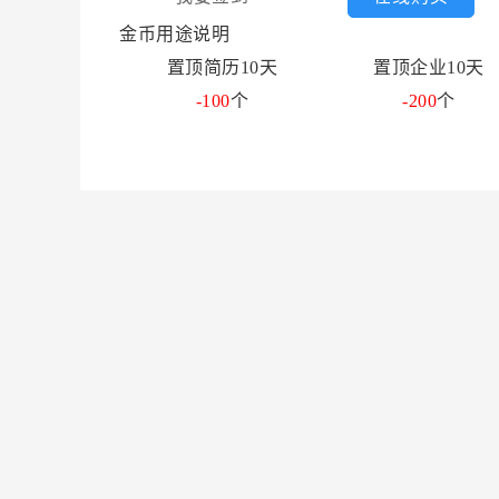
金币用途说明
置顶简历10天
置顶企业10天
-100
个
-200
个