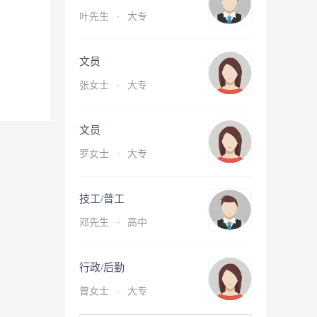
叶先生
·
大专
文员
张女士
·
大专
文员
罗女士
·
大专
技工/普工
邓先生
·
高中
行政/后勤
曾女士
·
大专