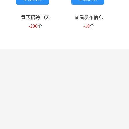
置顶招聘10天
查看发布信息
-200
个
-10
个